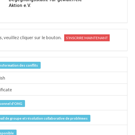
Aktion e.V.
s, veuillez cliquer sur le bouton.
S’INSCRIRE MAINTENANT
nsformation des conflits
ish
ificate
sonnel d'ONG
vail de groupe et résolution collaborative de problèmes
isponible