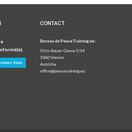
N
CONTACT
Bureau de PeaceTraining.eu:
re
informé(e).
Otto-Bauer-Gasse 5/14
1060 Vienne
onnez-Vous
Autriche
office@peacetraining.eu