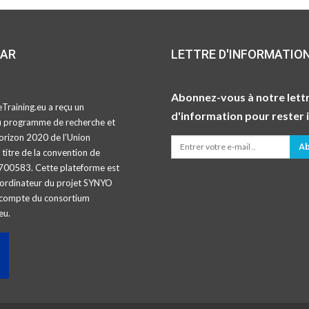
PAR
LETTRE D'INFORMATIO
Abonnez-vous à notre lett
Training.eu a reçu un
d'information pour rester 
u programme de recherche et
orizon 2020 de l’Union
Ab
titre de la convention de
700583. Cette plateforme est
oordinateur du projet SYNYO
compte du consortium
eu.