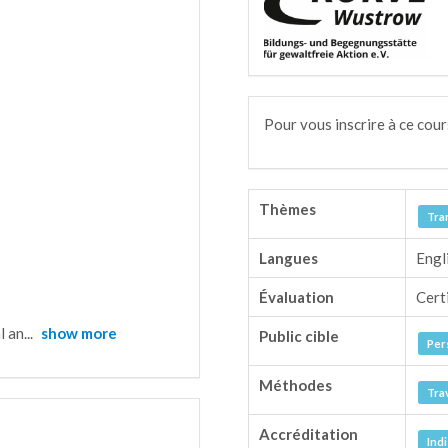
Pour vous inscrire à ce cour
Thèmes
Tra
Langues
Engl
Évaluation
Cert
l an
...
show more
Public cible
Per
Méthodes
Tra
Accréditation
Ind