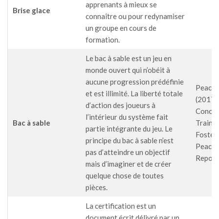
apprenants à mieux se
Brise glace
connaître ou pour redynamiser
un groupe en cours de
formation.
Le bac à sable est un jeu en
monde ouvert qui n’obéit à
aucune progression prédéfinie
PeaceT
et est illimité. La liberté totale
(2017)
d’action des joueurs à
Concep
l’intérieur du système fait
Bac à sable
Traini
partie intégrante du jeu. Le
Foster
principe du bac à sable n’est
Peacetr
pas d’atteindre un objectif
Report,
mais d’imaginer et de créer
quelque chose de toutes
pièces.
La certification est un
document écrit délivré par un