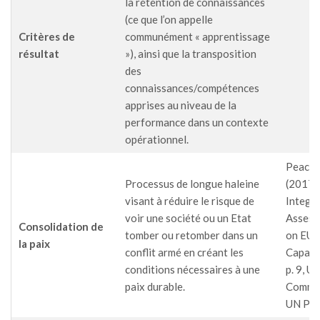
la rétention de connaissances
(ce que l’on appelle
Critères de
communément « apprentissage
résultat
»), ainsi que la transposition
des
connaissances/compétences
apprises au niveau de la
performance dans un contexte
opérationnel.
PeaceT
Processus de longue haleine
(2017),
visant à réduire le risque de
Integr
voir une société ou un Etat
Assess
Consolidation de
tomber ou retomber dans un
on EU’
la paix
conflit armé en créant les
Capabil
conditions nécessaires à une
p. 9, U
paix durable.
Commit
UN PB