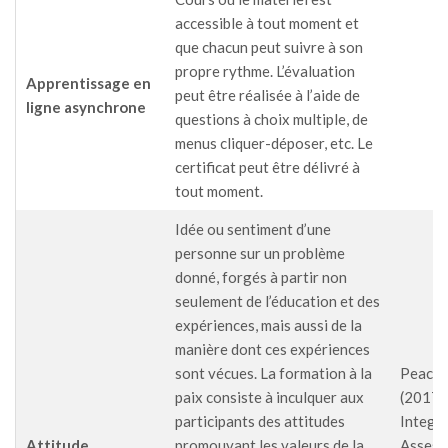
accessible à tout moment et
que chacun peut suivre à son
propre rythme. L’évaluation
Apprentissage en
peut être réalisée à l’aide de
ligne asynchrone
questions à choix multiple, de
menus cliquer-déposer, etc. Le
certificat peut être délivré à
tout moment.
Idée ou sentiment d’une
personne sur un problème
donné, forgés à partir non
seulement de l’éducation et des
expériences, mais aussi de la
manière dont ces expériences
sont vécues. La formation à la
PeaceT
paix consiste à inculquer aux
(2017),
participants des attitudes
Integr
Attitude
promouvant les valeurs de la
Assess