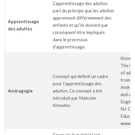
L’apprentissage des adultes
part du principe que les adultes
apprennent différemment des
Apprentissage
enfants et qu’ils doivent par
des adultes
conséquent être impliqués
dans le processus
d’apprentissage.
Knowle
The mo
of adul
Concept qui définit un cadre
from P
pour l’apprentissage des
Andrag
Andragogie
adultes. Ce concept a été
and up
introduit par Malcolm
Englew
Knowles.
NJ: Ca
Educati
www.me
Cours où le matériel est