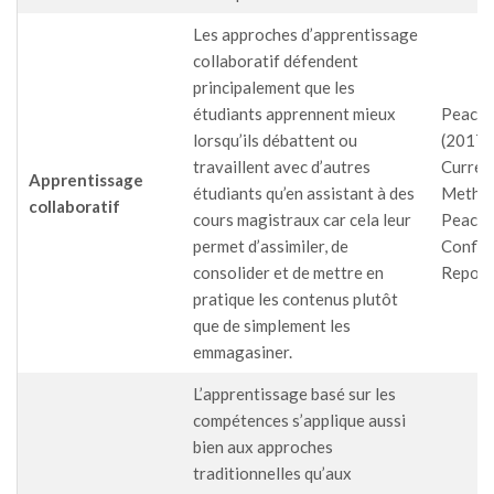
Les approches d’apprentissage
collaboratif défendent
principalement que les
étudiants apprennent mieux
PeaceT
lorsqu’ils débattent ou
(2017),
travaillent avec d’autres
Curren
Apprentissage
étudiants qu’en assistant à des
Method
collaboratif
cours magistraux car cela leur
Peaceb
permet d’assimiler, de
Conflic
consolider et de mettre en
Report,
pratique les contenus plutôt
que de simplement les
emmagasiner.
L’apprentissage basé sur les
compétences s’applique aussi
bien aux approches
traditionnelles qu’aux