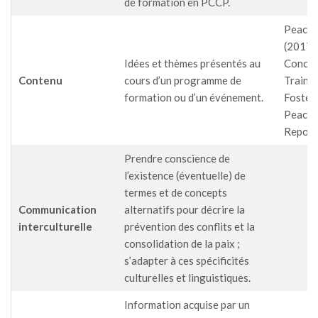
de formation en PCCP.
PeaceT
(2017)
Idées et thèmes présentés au
Concep
Contenu
cours d’un programme de
Traini
formation ou d’un événement.
Foster
Peacetr
Report,
Prendre conscience de
l’existence (éventuelle) de
termes et de concepts
Communication
alternatifs pour décrire la
interculturelle
prévention des conflits et la
consolidation de la paix ;
s’adapter à ces spécificités
culturelles et linguistiques.
Information acquise par un