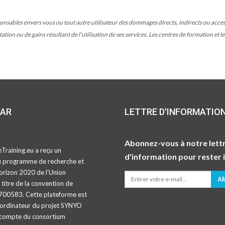
ables envers vous ou tout autre utilisateur des dommages directs, indirects ou accesso
tion ou de gains résultant de l’utilisation de ses services. Les centres de formation et 
PAR
LETTRE D'INFORMATIO
Abonnez-vous à notre lett
Training.eu a reçu un
d'information pour rester 
u programme de recherche et
orizon 2020 de l’Union
Ab
titre de la convention de
700583. Cette plateforme est
oordinateur du projet SYNYO
compte du consortium