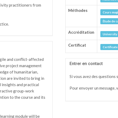
tivity practitioners from
Méthodes
Cours magi
Étude de c
tice.
Accréditation
University 
Certificat
Certificat
gile and conflict-affected
Entrer en contact
itive project management
ledge of humanitarian,
Si vous avez des questions 
on are invited to bring in
 insights and practical
Pour envoyer un message, v
teractive group-work
ntion to the course and its
 learning module will be