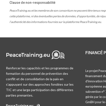
Clause de non-responsabilité
PeaceTraining.eu et les membres de son consortium ne peuvent être tenus respons
cette plateforme, ni des éventuelles pertes de données, d’opportunités, de réputa
l’authenticité des informations fournies sur la plateforme PeaceTraining.eu.
FINANCÉ 
Renforcer les capacités et les programmes de
Le projet Peace
formation du personnel de prévention des
financement d
conflit et de consolidation de la paix en
d'innovation H
s’appuyant sur des approches fondées sur les
européenne au 
TIC et une large participation des différentes
subvention n° 
parties prenantes.
gérée par le c
GmBH pour le 
PeaceTraining.eu: