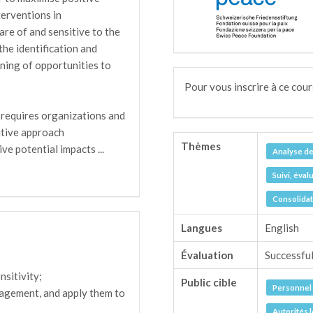
terventions in
re of and sensitive to the
the identification and
ening of opportunities to
Pour vous inscrire à ce cour
 requires organizations and
sitive approach
Thèmes
ive potential impacts
...
Analyse de
Suivi, éval
Consolidati
Langues
English
Évaluation
Successful
nsitivity;
Public cible
Personnel 
nagement, and apply them to
Autorités 