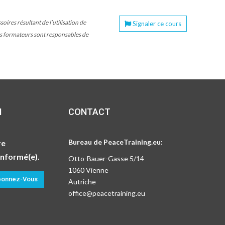
ires résultant de l’utilisation de
Signaler ce cours
les formateurs sont responsables de
N
CONTACT
Bureau de PeaceTraining.eu:
re
informé(e).
Otto-Bauer-Gasse 5/14
1060 Vienne
onnez-Vous
Autriche
office@peacetraining.eu