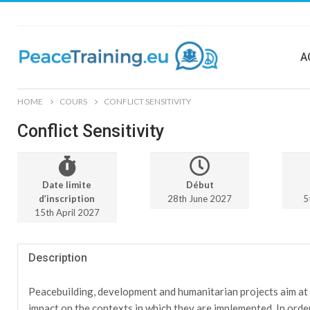
A
HOME
COURS
CONFLICT SENSITIVITY
Conflict Sensitivity
Date limite
Début
d’inscription
28th June 2027
5
15th April 2027
Description
Peacebuilding, development and humanitarian projects aim at 
impact on the contexts in which they are implemented. In orde