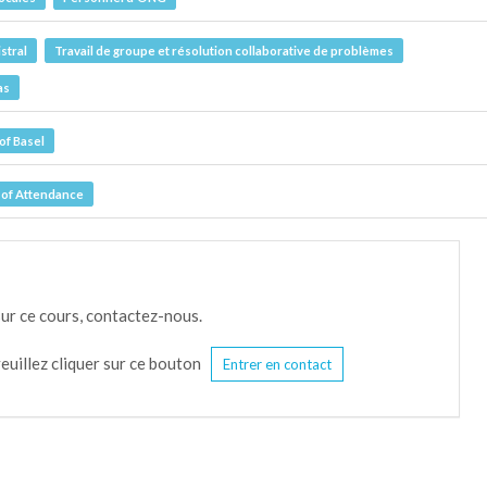
stral
Travail de groupe et résolution collaborative de problèmes
as
of Basel
e of Attendance
sur ce cours, contactez-nous.
euillez cliquer sur ce bouton
Entrer en contact