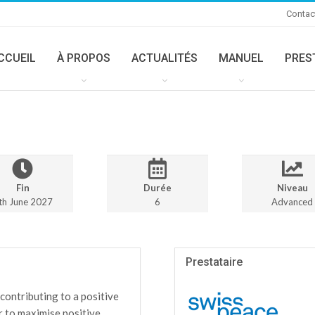
Contac
CCUEIL
À PROPOS
ACTUALITÉS
MANUEL
PRES
Fin
Durée
Niveau
th June 2027
6
Advanced
Prestataire
contributing to a positive
r to maximise positive