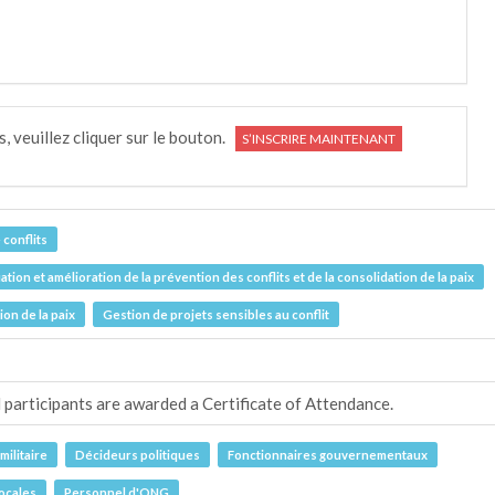
s, veuillez cliquer sur le bouton.
S’INSCRIRE MAINTENANT
 conflits
uation et amélioration de la prévention des conflits et de la consolidation de la paix
on de la paix
Gestion de projets sensibles au conflit
 participants are awarded a Certificate of Attendance.
militaire
Décideurs politiques
Fonctionnaires gouvernementaux
locales
Personnel d'ONG