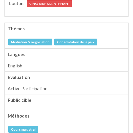
bouton.
S’INSCRIRE MAINTENANT
Thèmes
Médiation & négociation
Consolidation de la paix
Langues
English
Évaluation
Active Participation
Public cible
Méthodes
Cours magistral