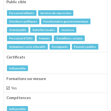
Public cible
Personnel militaire
Services de répression
Décideurs politiques
Fonctionnaires gouvernementaux
Grand public
Autorités locales
Jeunesse
Personnel d'ONG
Femmes
Travailleurs sociaux
Animateurs socio-éducatifs
Enseignants
Pouvoirs publics
Certificats
Indisponible
Formations sur mesure
Yes
Compétences
Indisponible