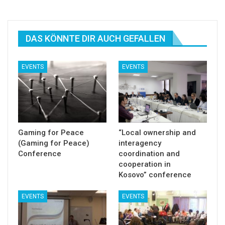
DAS KÖNNTE DIR AUCH GEFALLEN
EVENTS
EVENTS
Gaming for Peace
“Local ownership and
(Gaming for Peace)
interagency
Conference
coordination and
cooperation in
Kosovo” conference
EVENTS
EVENTS