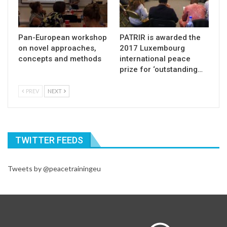
Pan-European workshop
PATRIR is awarded the
on novel approaches,
2017 Luxembourg
concepts and methods
international peace
prize for ‘outstanding…
PREV
NEXT
TWITTER FEEDS
Tweets by @peacetrainingeu