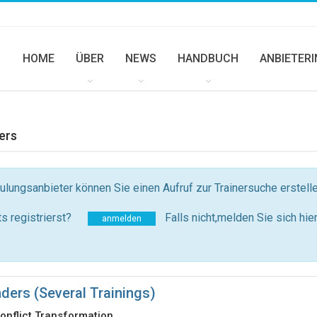
HOME
ÜBER
NEWS
HANDBUCH
ANBIETER
ners
ungsanbieter können Sie einen Aufruf zur Trainersuche erstellen
s registrierst?
Falls nicht,melden Sie sich hie
anmelden
nders (several Trainings)
onflict Transformation