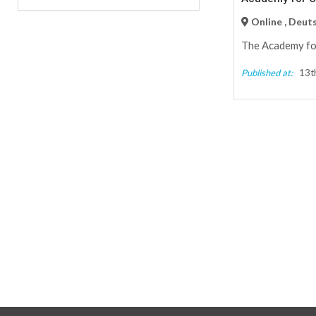
Online , Deut
The Academy for
Published at:
13th