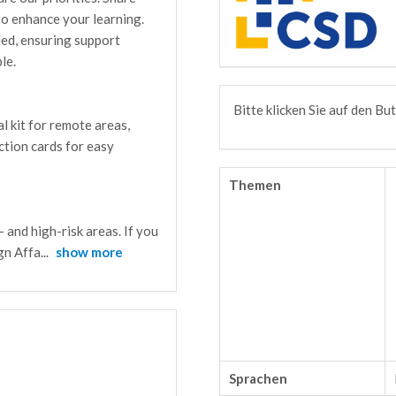
 to enhance your learning.
ded, ensuring support
le.
Bitte klicken Sie auf den B
al kit for remote areas,
uction cards for easy
Themen
- and high-risk areas. If you
gn Affa
...
show more
Sprachen