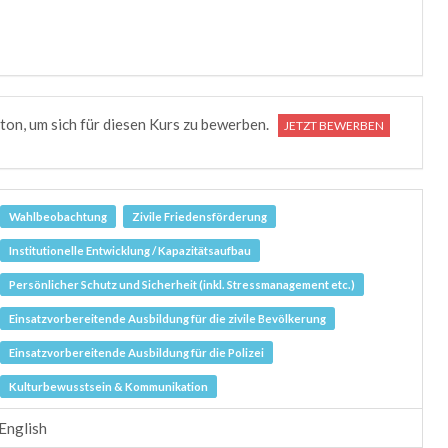
utton, um sich für diesen Kurs zu bewerben.
JETZT BEWERBEN
Wahlbeobachtung
Zivile Friedensförderung
Institutionelle Entwicklung / Kapazitätsaufbau
Persönlicher Schutz und Sicherheit (inkl. Stressmanagement etc.)
Einsatzvorbereitende Ausbildung für die zivile Bevölkerung
Einsatzvorbereitende Ausbildung für die Polizei
Kulturbewusstsein & Kommunikation
English