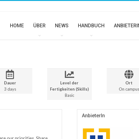
HOME
ÜBER
NEWS
HANDBUCH
ANBIETER
Dauer
Level der
Ort
3 days
Fertigkeiten (Skills)
On campu
Basic
AnbieterIn
re our priorities. Share