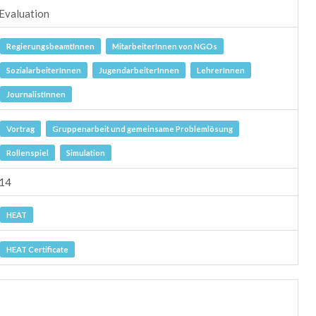
Evaluation
RegierungsbeamtInnen
MitarbeiterInnen von NGOs
SozialarbeiterInnen
JugendarbeiterInnen
LehrerInnen
JournalistInnen
Vortrag
Gruppenarbeit und gemeinsame Problemlösung
Rollenspiel
Simulation
14
HEAT
HEAT Certificate