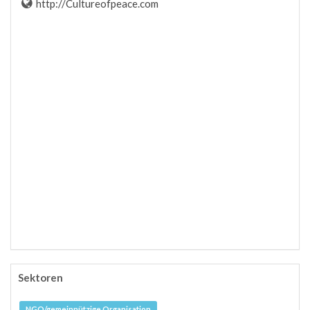
http://Cultureofpeace.com
Sektoren
NGO/gemeinnützige Organisation