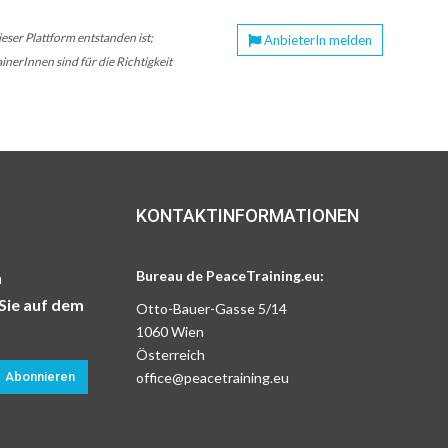
ser Plattform entstanden ist;
AnbieterIn melden
nerInnen sind für die Richtigkeit
KONTAKTINFORMATIONEN
Bureau de PeaceTraining.eu:
n
Sie auf dem
Otto-Bauer-Gasse 5/14
1060 Wien
Österreich
Abonnieren
office@peacetraining.eu