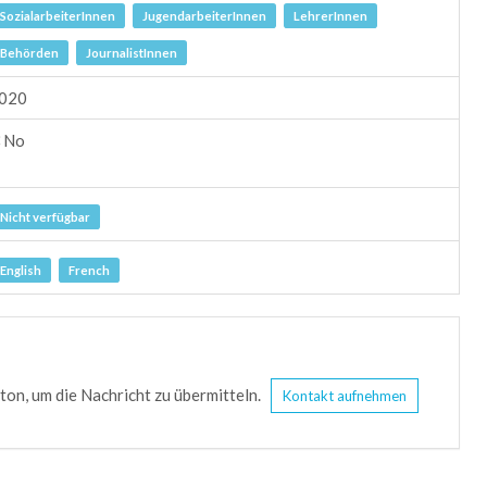
SozialarbeiterInnen
JugendarbeiterInnen
LehrerInnen
Behörden
JournalistInnen
020
No
Nicht verfügbar
English
French
tton, um die Nachricht zu übermitteln.
Kontakt aufnehmen