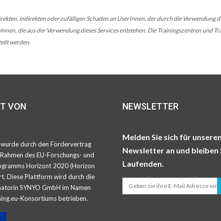
rekten, indirekten oder zufälligen Schaden an UserInnen, der durch die Verwendung die
nen, die aus der Verwendung dieses Services entstehen. Die Trainingszentren und Trai
ellt werden.
T VON
NEWSLETTER
Melden Sie sich für unsere
 wurde durch den Fördervertrag
Newsletter an und bleiben 
 Rahmen des EU-Forschungs- und
Laufenden.
ogramms Horizont 2020 (Horizon
t. Diese Plattform wird durch die
inatorin SYNYO GmbH im Namen
ing.eu-Konsortiums betrieben.