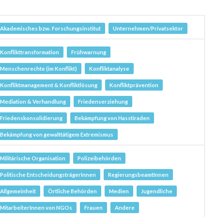
Akademisches bzw. Forschungsinstitut
Unternehmen/Privatsektor
Konflikttransformation
Frühwarnung
Menschenrechte (im Konflikt)
Konfliktanalyse
Konfliktmanagement & Konfliktlösung
Konfliktprävention
Mediation & Verhandlung
Friedenserziehung
Friedenskonsolidierung
Bekämpfung von Hasstiraden
Bekämpfung von gewalttätigem Extremismus
Militärische Organisation
Polizeibehörden
Politische EntscheidungsträgerInnen
RegierungsbeamtInnen
Allgemeinheit
Örtliche Behörden
Medien
Jugendliche
MitarbeiterInnen von NGOs
Frauen
Andere