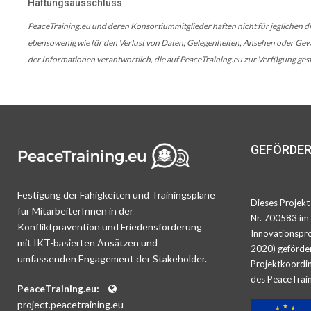
Haftungsausschluss
PeaceTraining.eu und deren Konsortiummitglieder haften nicht für jeglichen di
ebensowenig wie für den Verlust von Daten, Gelegenheiten, Ansehen oder Gewin
der Informationen verantwortlich, die auf PeaceTraining.eu zur Verfügung gest
GEFÖRDER
Festigung der Fähigkeiten und Trainingspläne
Dieses Projekt
für MitarbeiterInnen in der
Nr. 700583 im
Konfliktprävention und Friedensförderung
Innovationspr
mit IKT-basierten Ansätzen und
2020) geförder
umfassenden Engagement der Stakeholder.
Projektkoord
des PeaceTrain
PeaceTraining.eu:
project.peacetraining.eu