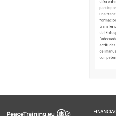
diferente
participan
una trans
formación
transferi
del Enfoq
“adecuado
actitudes
del manua
competen
FINANCIA