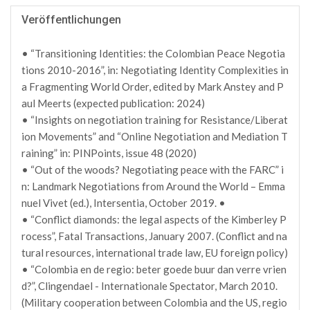
Veröffentlichungen
• “Transitioning Identities: the Colombian Peace Negotia
tions 2010-2016”, in: Negotiating Identity Complexities in
a Fragmenting World Order, edited by Mark Anstey and P
aul Meerts (expected publication: 2024)
• “Insights on negotiation training for Resistance/Liberat
ion Movements” and “Online Negotiation and Mediation T
raining” in: PINPoints, issue 48 (2020)
• “Out of the woods? Negotiating peace with the FARC” i
n: Landmark Negotiations from Around the World – Emma
nuel Vivet (ed.), Intersentia, October 2019. •
• “Conflict diamonds: the legal aspects of the Kimberley P
rocess”, Fatal Transactions, January 2007. (Conflict and na
tural resources, international trade law, EU foreign policy)
• “Colombia en de regio: beter goede buur dan verre vrien
d?”, Clingendael - Internationale Spectator, March 2010.
(Military cooperation between Colombia and the US, regio