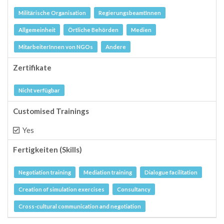
Militärische Organisation
RegierungsbeamtInnen
Allgemeinheit
Örtliche Behörden
Medien
MitarbeiterInnen von NGOs
Andere
Zertifikate
Nicht verfügbar
Customised Trainings
Yes
Fertigkeiten (Skills)
Negotiation training
Mediation training
Dialogue facilitation
Creation of simulation exercises
Consultancy
Cross-cultural communication and negotiation