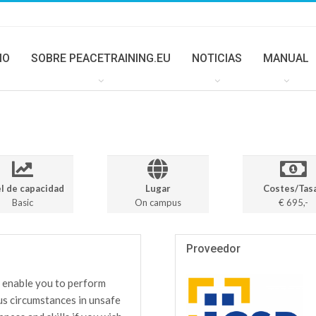
IO
SOBRE PEACETRAINING.EU
NOTICIAS
MANUAL
l de capacidad
Lugar
Costes/Tas
Basic
On campus
€ 695,-
Proveedor
l enable you to perform
ous circumstances in unsafe