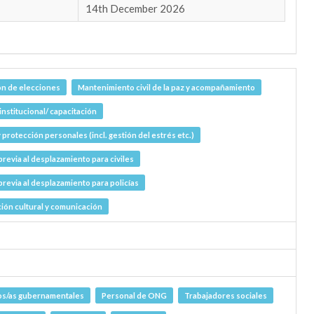
14th December 2026
n de elecciones
Mantenimiento civil de la paz y acompañamiento
institucional/ capacitación
 protección personales (incl. gestión del estrés etc.)
revia al desplazamiento para civiles
revia al desplazamiento para policías
ción cultural y comunicación
os/as gubernamentales
Personal de ONG
Trabajadores sociales