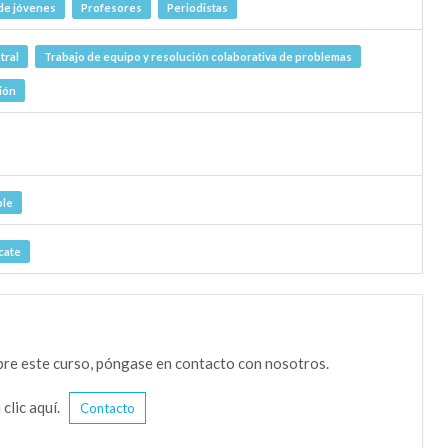
de jóvenes
Profesores
Periodistas
tral
Trabajo de equipo y resolución colaborativa de problemas
ión
ble
cate
bre este curso, póngase en contacto con nosotros.
 clic aquí.
Contacto