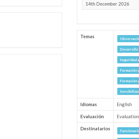
14th December 2026
Temas
Observació
Desarrollo 
Seguridad y
Formación p
Formación p
Sensibiliza
Idiomas
English
Evaluación
Evaluation
Destinatarios
Funcionari