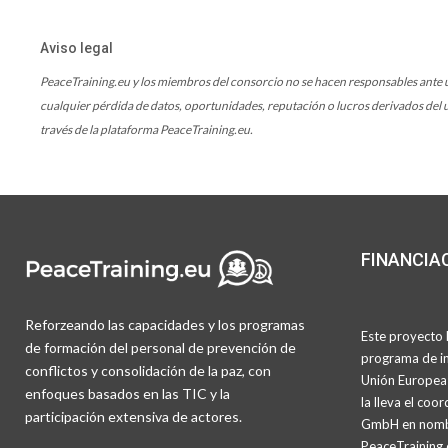
Aviso legal
PeaceTraining.eu y los miembros del consorcio no se hacen responsables ante us
cualquier pérdida de datos, oportunidades, reputación o lucros derivados del u
través de la plataforma PeaceTraining.eu.
FINANCIA
Reforzeando las capacidades y los programas
Este proyecto h
de formación del personal de prevención de
programa de in
conflictos y consolidación de la paz, con
Unión Europea 
enfoques basados en las TIC y la
la lleva el co
participación extensiva de actores.
GmbH en nombr
PeaceTraining.