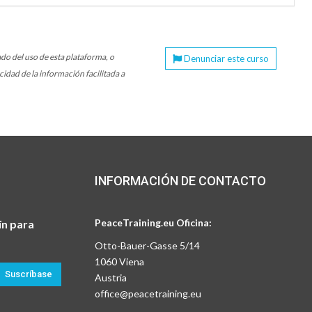
do del uso de esta plataforma, o
Denunciar este curso
idad de la información facilitada a
INFORMACIÓN DE CONTACTO
PeaceTraining.eu Oficina:
ín para
Otto-Bauer-Gasse 5/14
1060 Viena
Suscríbase
Austria
office@peacetraining.eu