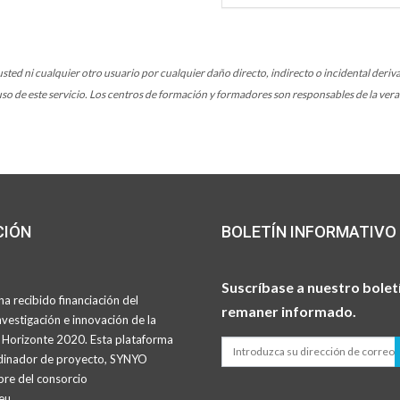
ted ni cualquier otro usuario por cualquier daño directo, indirecto o incidental deriva
so de este servicio. Los centros de formación y formadores son responsables de la verac
CIÓN
BOLETÍN INFORMATIVO
Suscríbase a nuestro bolet
a recibido financiación del
remaner informado.
vestigación e innovación de la
Horizonte 2020. Esta plataforma
ordinador de proyecto, SYNYO
e del consorcio
eu.