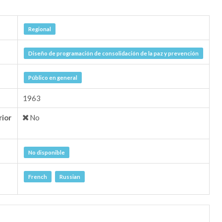
Regional
Diseño de programación de consolidación de la paz y prevención
Público en general
1963
rior
No
No disponible
French
Russian