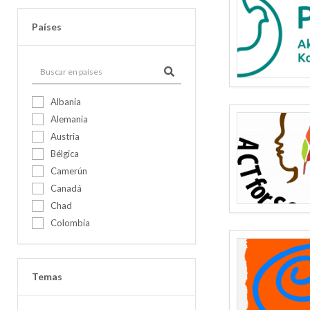
Países
Albania
Alemania
Austria
Bélgica
Camerún
Canadá
Chad
Colombia
Corea, República de
Côte d'Ivoire
Croacia
Temas
Dinamarca
Ecuador