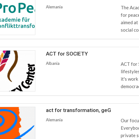
Alemania
The Acad
for peac
aimed at
social co
ACT for SOCIETY
Albania
ACT for 
lifestyle
it's wor
democrac
act for transformation, geG
Alemania
Our focu
Everybod
private s