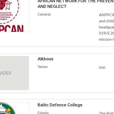
AFRICAN NETWORK FOR THE PREVEN
AND NEGLECT
Camerún
ANPPCAN 
and child
headquar
019/E.20
mission is
Alkbous
Yemen
non
Baltic Defence College
Estonia
The Balt