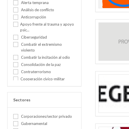
Alerta temprana
España
Análisis de conflicto
Estados Unidos
Anticorrupción
Estonia
Apoyo frente al trauma y apoyo
Etiopía
psic...
Federación Rusa
Ciberseguridad
Filipinas
Combatir el extremismo
violento
Francia
Ghana
Combatir la incitación al odio
India
Consolidación de la paz
Iraq
Contraterrorismo
Cooperación cívico-militar
Italia
(CIMIC...
Jordania
Creación de escenarios y
Kenia
pronósti...
Sectores
Malaui
Cultura e identidad
Mauritania
DDR
Nepal
Corporaciones/sector privado
Derecho Internacional
Nigeria
Gubernamental
Humanitario