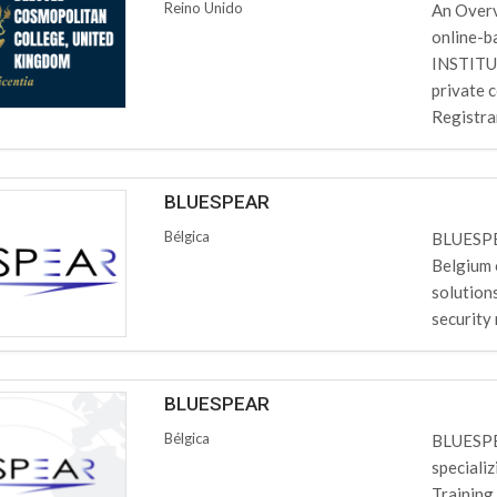
Reino Unido
An Overv
online-
INSTITUT
private 
Registrar
BLUESPEAR
Bélgica
BLUESPEA
Belgium 
solution
security 
BLUESPEAR
Bélgica
BLUESPEA
speciali
Training