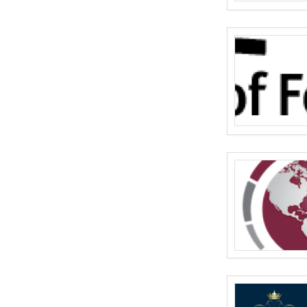
Planificación (de misión)
Planificación de misiones
Prevención de conflictos
Prevención de la delincuencia
orga...
Prevención de la radicalización
Protección de civiles
Reforma del Sector de
Seguridad
Refugiados y personas
desplazadas i...
Religión
Seguridad alimentaria
Seguridad y protección
personales ...
Sensibilización cultural y
comunic...
Sensibilización hacia la
explotaci...