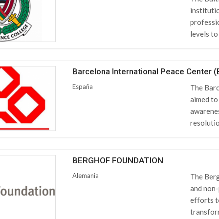
instituti
professi
levels to
Barcelona International Peace Center (
España
The Barc
aimed to
awarenes
resolutio
BERGHOF FOUNDATION
Alemania
The Berg
and non-p
efforts 
transfor