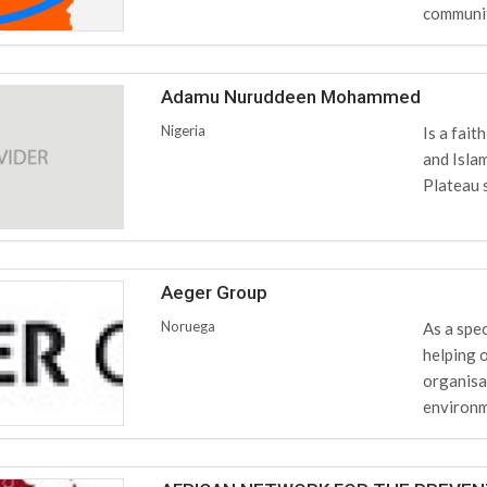
community
Adamu Nuruddeen Mohammed
Nigeria
Is a fai
and Isla
Plateau 
Aeger Group
Noruega
As a spe
helping o
organisa
environm