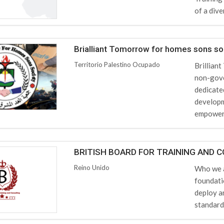
of a dive
Brialliant Tomorrow for homes sons so
Territorio Palestino Ocupado
Brillian
non-gove
dedicate
developm
empowers
BRITISH BOARD FOR TRAINING AND 
Reino Unido
Who we a
foundati
deploy a
standards