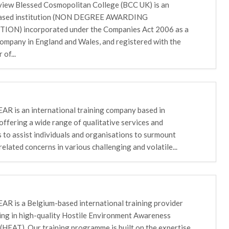
iew Blessed Cosmopolitan College (BCC UK) is an
based institution (NON DEGREE AWARDING
ION) incorporated under the Companies Act 2006 as a
company in England and Wales, and registered with the
 of...
R is an international training company based in
offering a wide range of qualitative services and
s to assist individuals and organisations to surmount
related concerns in various challenging and volatile...
R is a Belgium-based international training provider
zing in high-quality Hostile Environment Awareness
 (HEAT). Our training programme is built on the expertise