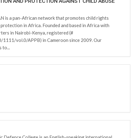
TION AND PROTECTION AGAINST CHILD ABUSE
is a pan-African network that promotes child rights
 protection in Africa. Founded and based in Africa with
ters in Nairobi-Kenya, registered (#
/1111/vol.0/APPB) in Cameroon since 2009. Our
 to...
ic Defence College is an English-speaking international